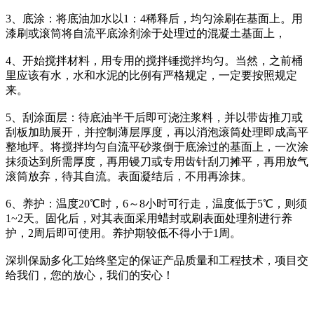
3、底涂：将底油加水以1：4稀释后，均匀涂刷在基面上。用
漆刷或滚筒将自流平底涂剂涂于处理过的混凝土基面上，
4、开始搅拌材料，用专用的搅拌锤搅拌均匀。当然，之前桶
里应该有水，水和水泥的比例有严格规定，一定要按照规定
来。
5、刮涂面层：待底油半干后即可浇注浆料，并以带齿推刀或
刮板加助展开，并控制薄层厚度，再以消泡滚筒处理即成高平
整地坪。将搅拌均匀自流平砂浆倒于底涂过的基面上，一次涂
抹须达到所需厚度，再用镘刀或专用齿针刮刀摊平，再用放气
滚筒放弃，待其自流。表面凝结后，不用再涂抹。
6、养护：温度20℃时，6～8小时可行走，温度低于5℃，则须
1~2天。固化后，对其表面采用蜡封或刷表面处理剂进行养
护，2周后即可使用。养护期较低不得小于1周。
深圳保励多化工始终坚定的保证产品质量和工程技术，项目交
给我们，您的放心，我们的安心！