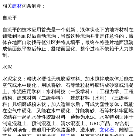
相关
建材
词条解释：
自流平
自流平的技术应用首先是一个创新，液体状态下的地坪材料在
铺散到地面以后自动流淌，当然这种流淌并非是任意性的，液
体在地面自动找寻低洼区并将其填平，最终在将整片地面流淌
成镜面般平整后静止，凝结而固化。整个过程不依赖于人力抹
刮。
水泥
水泥定义：粉状水硬性无机胶凝材料。加水搅拌成浆体后能在
空气或水中硬化，用以将砂、石等散粒材料胶结成砂浆或混凝
土。水泥应用学科：水利科技（一级学科）；工程力学、工程
结构、建筑材料（二级学科）；建筑材料（水利）（三级学
科）凡细磨成粉末状，加入适量水后，可成为塑性浆体，既能
在空气中硬化，又能在水中硬化，并能将砂、石等材料牢固地
胶结在一起的水硬性胶凝材料，通称为水泥。水泥特别适用于
制造混凝土、预制混凝土、清水混凝土、GRC产品、粘合剂
等特别场合，普遍用于彩色路面砖、透水砖、
文化石
、雕塑工