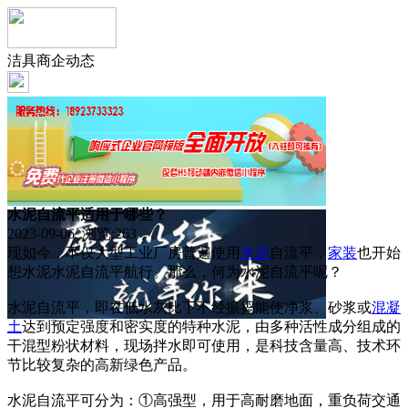
洁具商企动态
水泥自流平适用于哪些？
2023-09-06 浏览:
263
现如今，不仅大型工业厂房普遍使用
水泥
自流平，
家装
也开始
想水泥水泥自流平航行。那么，何为水泥自流平呢？
水泥自流平，即在低水灰比下不经振捣能使净浆、砂浆或
混凝
土
达到预定强度和密实度的特种水泥，由多种活性成分组成的
干混型粉状材料，现场拌水即可使用，是科技含量高、技术环
节比较复杂的高新绿色产品。
水泥自流平可分为：①高强型，用于高耐磨地面，重负荷交通