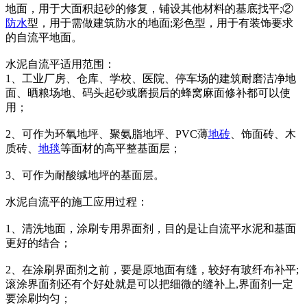
地面，用于大面积起砂的修复，铺设其他材料的基底找平;②
防水
型，用于需做建筑防水的地面;彩色型，用于有装饰要求
的自流平地面。
水泥自流平适用范围：
1、工业厂房、仓库、学校、医院、停车场的建筑耐磨洁净地
面、晒粮场地、码头起砂或磨损后的蜂窝麻面修补都可以使
用；
2、可作为环氧地坪、聚氨脂地坪、PVC薄
地砖
、饰面砖、木
质砖、
地毯
等面材的高平整基面层；
3、可作为耐酸缄地坪的基面层。
水泥自流平的施工应用过程：
1、清洗地面，涂刷专用界面剂，目的是让自流平水泥和基面
更好的结合；
2、在涂刷界面剂之前，要是原地面有缝，较好有玻纤布补平;
滚涂界面剂还有个好处就是可以把细微的缝补上,界面剂一定
要涂刷均匀；