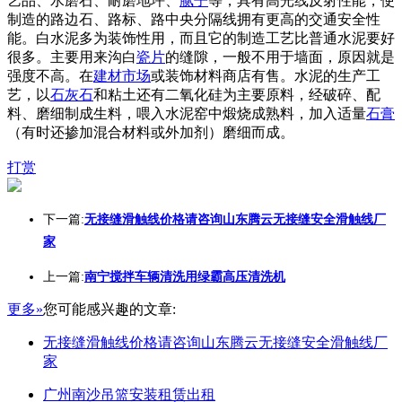
艺品、水磨石、耐磨地坪、
腻子
等，具有高光线反射性能，使
制造的路边石、路标、路中央分隔线拥有更高的交通安全性
能。白水泥多为装饰性用，而且它的制造工艺比普通水泥要好
很多。主要用来沟白
瓷片
的缝隙，一般不用于墙面，原因就是
强度不高。在
建材市场
或装饰材料商店有售。水泥的生产工
艺，以
石灰石
和粘土还有二氧化硅为主要原料，经破碎、配
料、磨细制成生料，喂入水泥窑中煅烧成熟料，加入适量
石膏
（有时还掺加混合材料或外加剂）磨细而成。
打赏
下一篇:
无接缝滑触线价格请咨询山东腾云无接缝安全滑触线厂
家
上一篇:
南宁搅拌车辆清洗用绿霸高压清洗机
更多»
您可能感兴趣的文章:
无接缝滑触线价格请咨询山东腾云无接缝安全滑触线厂
家
广州南沙吊篮安装租赁出租