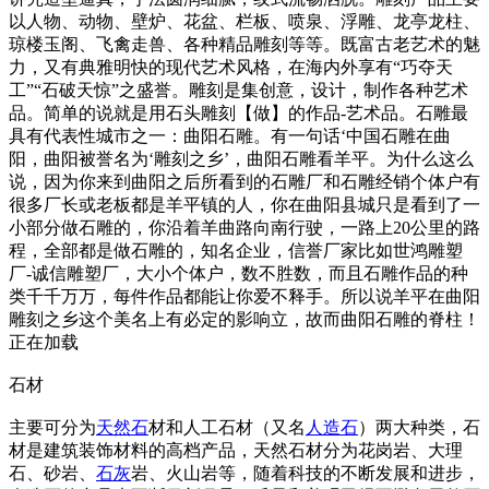
以人物、动物、壁炉、花盆、栏板、喷泉、浮雕、龙亭龙柱、
琼楼玉阁、飞禽走兽、各种精品雕刻等等。既富古老艺术的魅
力，又有典雅明快的现代艺术风格，在海内外享有“巧夺天
工”“石破天惊”之盛誉。雕刻是集创意，设计，制作各种艺术
品。简单的说就是用石头雕刻【做】的作品-艺术品。石雕最
具有代表性城市之一：曲阳石雕。有一句话‘中国石雕在曲
阳，曲阳被誉名为‘雕刻之乡’，曲阳石雕看羊平。为什么这么
说，因为你来到曲阳之后所看到的石雕厂和石雕经销个体户有
很多厂长或老板都是羊平镇的人，你在曲阳县城只是看到了一
小部分做石雕的，你沿着羊曲路向南行驶，一路上20公里的路
程，全部都是做石雕的，知名企业，信誉厂家比如世鸿雕塑
厂-诚信雕塑厂，大小个体户，数不胜数，而且石雕作品的种
类千千万万，每件作品都能让你爱不释手。所以说羊平在曲阳
雕刻之乡这个美名上有必定的影响立，故而曲阳石雕的脊柱！
正在加载
石材
主要可分为
天然石
材和人工石材（又名
人造石
）两大种类，石
材是建筑装饰材料的高档产品，天然石材分为花岗岩、大理
石、砂岩、
石灰
岩、火山岩等，随着科技的不断发展和进步，