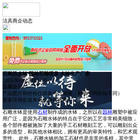
洁具商企动态
石雕跌水钵 园林石雕喷泉 水钵生产厂家
2023-06-06 浏览:
149
温馨提示
产品图片和价格仅供参考（规格、材质不同价格不同）
更多详情欢迎来电或微信咨询！
石雕水钵是使用
石材
制作成的水钵，之所以在
园林
雕塑中被应
用广泛，是因为石雕水钵的特点在于它的工艺非常精美细致，
各个部件都被施加了大量的手工石材雕刻工艺，可以雕刻出众
多的造型，和其他水钵相比，拥有更高的审美特性，和艺术观
赏性。 此外，石雕水钵的加工石材也是非常的多样，其中常