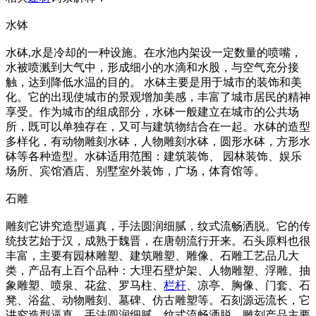
水钵
水砵,水是冷却的一种设施。在水池内架设一定数量的喷嘴，
水被喷溅到大气中，形成细小的水滴和水股，与空气充分接
触，达到降低水温的目的。 水砵主要是用于城市的装饰和美
化。它的出现使城市的景观增加美感，丰富了城市居民的精神
享受。作为城市的组成部分，水砵一般建立在城市的公共场
所，既可以单独存在，又可与建筑物结合在一起。水砵的造型
多样化，有动物雕刻水砵，人物雕刻水砵，圆形水砵，方形水
砵等各种造型。水砵适用范围：建筑装饰、 园林装饰、娱乐
场所、宾馆酒店、别墅室外装饰，广场，体育馆等。
石雕
雕刻它讲究造型逼真，手法圆润细腻，纹式流畅洒脱。它的传
统技艺始于汉，成熟于魏晋，在唐朝流行开来。石头原料也很
丰富，主要有园林雕塑、建筑雕塑、雕像、石雕工艺品几大
类，产品有上百个品种：大理石壁炉架、人物雕塑、浮雕、抽
象雕塑、喷泉、花盆、罗马柱、
栏杆
、凉亭、胸像、门套、石
凳、浴盆、动物雕刻、墓碑、仿古雕塑等。石刻源远流长，它
讲究造型逼真，手法圆润细腻，纹式流畅洒脱。雕刻产品主要