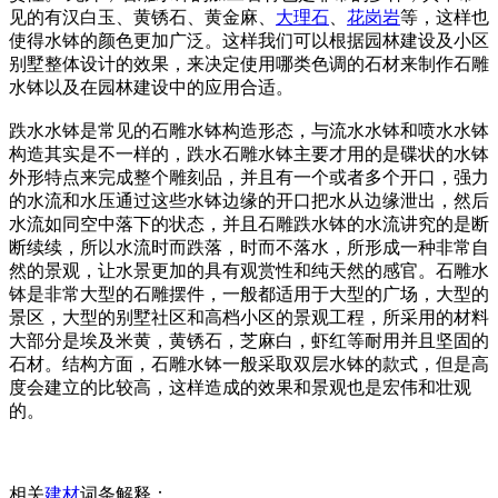
见的有汉白玉、黄锈石、黄金麻、
大理石
、
花岗岩
等，这样也
使得水钵的颜色更加广泛。这样我们可以根据园林建设及小区
别墅整体设计的效果，来决定使用哪类色调的石材来制作石雕
水钵以及在园林建设中的应用合适。
跌水水钵是常见的石雕水钵构造形态，与流水水钵和喷水水钵
构造其实是不一样的，跌水石雕水钵主要才用的是碟状的水钵
外形特点来完成整个雕刻品，并且有一个或者多个开口，强力
的水流和水压通过这些水钵边缘的开口把水从边缘泄出，然后
水流如同空中落下的状态，并且石雕跌水钵的水流讲究的是断
断续续，所以水流时而跌落，时而不落水，所形成一种非常自
然的景观，让水景更加的具有观赏性和纯天然的感官。石雕水
钵是非常大型的石雕摆件，一般都适用于大型的广场，大型的
景区，大型的别墅社区和高档小区的景观工程，所采用的材料
大部分是埃及米黄，黄锈石，芝麻白，虾红等耐用并且坚固的
石材。结构方面，石雕水钵一般采取双层水钵的款式，但是高
度会建立的比较高，这样造成的效果和景观也是宏伟和壮观
的。
相关
建材
词条解释：